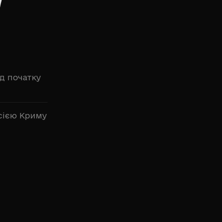
д початку
осією Криму